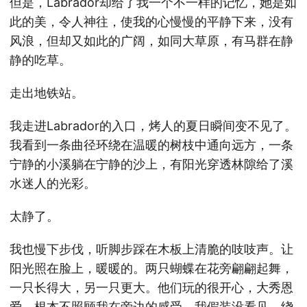
但是，Labrador却给了我一个不一样的记忆，她是如
此的美，令人神往，使我的心慢慢的平静下来，没有
风浪，但却又如此的广阔，如同大草原，有马群在静
静的吃草。
走出地铁站。
我走进Labrador的入口，烤人的夏日瞬间变不见了。
我看到一条曲径环绕在温暖的树枝中通向远方，一条
宁静的小溪躺在宁静的沙上，有阳光穿透林隙给了溪
水迷人的光彩。
太静了。
我也慢下步伐，听脚步踩在木板上清脆的吱吱声。让
阳光照在脸上，暖暖的。两只蝴蝶在花旁翩翩起舞，
一只长得大，另一只更大。他们玩的很开心，大秀恩
爱，根本不照顾我在旁边的感受。我假装没看见，绕