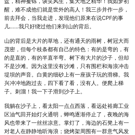
盆，精神矍铄，谈笑风生，集天地之精华！我如梦初
醒，难不成他们就是世外的高人！我三步并作一步，
前去拜会，当我走进，发现他们原来在说CPF的事
儿……我只好绕过他们来到山的背后。
山的背后是大片的草地，还有通天的雨树，树冠大而
茂密，但每个枝条都有自己的特色：有的是弯的，有
的是直的，有的半直半弯。树下有大片的沙子，但却
不是沙滩。因为这里没有沙滩，只有围栏和海浪冲击
堤坝的声音。白黄的细砂上有一座孩子玩的滑梯。我
兴冲冲地跑过去，四下看了看，没有人。便爬上梯
子。刺溜！我一下子滑到沙子上。
我躺在沙子上，看太阳一点点西落，看远处裕廊工业
区油气田开始灯火通明，蝉鸣逐渐停止了，夜晚的海
风也带来了一丝丝凉意。掌灯了，海边的石凳上有一
对老人在静静地听海浪；烧烤架周围有一群意气风发