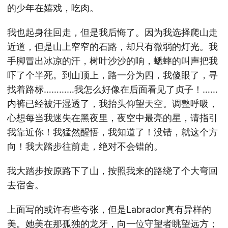
的少年在嬉戏，吃肉。
我也起身往回走，但是我后悔了。因为我选择爬山走
近道，但是山上窄窄的石路，却只有微弱的灯光。我
手脚冒出冰凉的汗，树叶沙沙的响，蟋蟀的叫声把我
吓了个半死。到山顶上，路一分为四，我傻眼了，寻
找着路标…………我怎么好像在后面看见了贞子！……
内裤已经被汗湿透了，我抬头仰望天空。调整呼吸，
心想每当我迷失在黑夜里，夜空中最亮的星，请指引
我靠近你！我猛然醒悟，我知道了！没错，就这个方
向！我大踏步往前走，绝对不会错的。
我大踏步按原路下了山，按照我来的路绕了个大弯回
去宿舍。
上面写的或许有些夸张，但是Labrador真有异样的
美。她美在那孤独的龙牙，向一位守望者眺望远方；