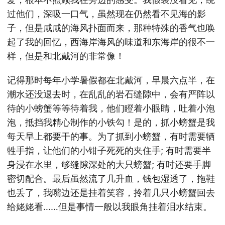
过他们，深吸一口气，虽然现在仍然看不见海的影
子，但是咸咸的海风扑面而来，那种特殊的香气也唤
起了我的回忆，西海岸海风的味道和东海岸的很不一
样，但是和北戴河的非常像！
记得那时每年小学暑假都在北戴河，早晨六点半，在
潮水还没退去时，在乱乱的岩石缝隙中，会有严阵以
待的小螃蟹等等待着我，他们瞪着小眼睛，吐着小泡
泡，抵挡我精心制作的小铁勾！是的，抓小螃蟹是我
每天早上都要干的事。为了抓到小螃蟹，有时需要牺
牲手指，让他们的小钳子死死的夹住手; 有时需要半
身浸在水里，够缝隙深处的大只螃蟹; 有时还要手脚
密切配合。最后虽然流了几升血，钱包湿透了，拖鞋
也丢了，我嘴边还是挂着笑容，拎着几只小螃蟹回去
给姥姥看……但是事情一般以我眼角挂着泪水结束。