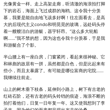
光像黄金一样。走上高架走廊，听清澈的海浪拍打脚
下的岩石，海面上飞过成群的海鸥。这令我十分羡
慕，我要是能自由地飞该多好啊！往左面看去，是高
大的后现代主义condo和明晃晃的玻璃，远处码头停
着一艘艘洁白的游艇，器宇轩昂。“这么多大轮船
啊……”我不禁的想，因为这也令我十分羡慕，于是我
和游艇合了个影。
半山腰上有一座白房，门窗紧闭，看起来很神秘。它
和林彪的故居有一拼，虽然都是白色，但是比起来有
些小，而且太暴露了。有可能是哪位富商的宅院……
我继续往前走。
山上的树木垂下枝条，延伸到小路上，树下有古老的
红砖石阶，还有古老的码头铃铛的痕迹，海浪不断的
拍打着他们，日复一日年复一年。这又使我想到了李
子末，因为他们的面庞都呈现出岁月的沧桑。