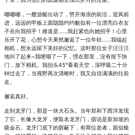
嘟嘟嘟，一艘游艇出动了，劈开海浪的前沿，迎风前
进，远远的甲板上面隐隐约约貌似有一位漂亮白衣女
子在向我招手！难道是……我赶紧也向她招手！心里
乐开了花，心想今天果然邂逅了一位年轻……我端起
相机，想永远留下美好的记忆。这时那位女子汪汪汪
地叫了起来~我哽咽了一下，愣在那里，没有按下快
门，放下相机。我抬头45°看着天空，深呼吸二十分
钟过去了，当视野再次清晰时，我又自信满满的往前
走。
邂逅真好。
走到龙牙门，那是一块大石头。当年郑和下西洋发现
了它，长像大龙牙，便取名龙牙门，据说是新加坡的
吸金石。龙牙门底下的荫蔽下，有两位老者，面似银