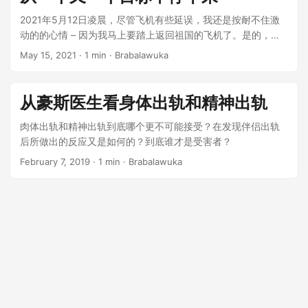
2021年5月12日凌晨，尽管飞机有些延误，我还是按耐不住激
动的的心情 – 因为我马上要踏上返回祖国的飞机了。是的，我
终于毕业了，大学四年的生活突然一下子就结束了。学期的结
May 15, 2021
· 1 min · Brabalawuka
束，似乎没有给我太多喘息的机会，我也没机会再欣赏一下呆
了四年的校园，疫情的出现打乱了所有人的节奏。我戴好n95，
裹上防护服，绑上防护面罩，趁着夜色匆忙的前往机场 – 就像
从豪斯医生看身体出轨和精神出轨
是一个要马不停蹄的逃离这个国家的难民，永远逃离这个我生
活了9年的国家。 事实上并不是这样，只是我的坡坡学生生涯
肉体出轨和精神出轨到底哪个更不可能接受？在发现伴侣出轨
的日子暂时结束了。不知道从什么时候开始，自己作为“学生”的
后所做出的反应又是如何的？到底谁才是受害者？
这个身份渐渐被自己模糊掉了：从很久前，课业和GPA已经不
February 7, 2019
· 1 min · Brabalawuka
再那么重要，我日常会更多去思考我作为一个“打工人”将如何在
这片土壤上继续生活下去，同时尽量生活得有趣一点。所以结
果就是我一直在思索，一直在告诉自己大道理，不能局限于当
下，要向前看，向前看，希望自己一直进步，希望自己更加牛
逼一点，希望自己能够让自己满意。一直在想，过了这一阵子
就好了；过一阵子就给自己放放松；过一阵子就重新开始整理
自己的生活节奏；过一阵子就开始健身，早睡。永远地向前预
支我的生活，永远的期望着将来会更好。然后突然一下子： 大
学就毕业了。 我这时才发现，立下的flag似乎都没有实现，每
天晚上临睡前都不能让自己满意，都不想结束自己旧的一天。